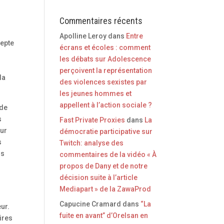
Commentaires récents
Apolline Leroy
dans
Entre
cepte
écrans et écoles : comment
les débats sur Adolescence
perçoivent la représentation
la
des violences sexistes par
les jeunes hommes et
appellent à l’action sociale ?
 de
s
Fast Private Proxies
dans
La
sur
démocratie participative sur
s
Twitch: analyse des
ns
commentaires de la vidéo « À
propos de Dany et de notre
décision suite à l’article
Mediapart » de la ZawaProd
Capucine Cramard
dans
“La
ur.
fuite en avant” d’Orelsan en
ires