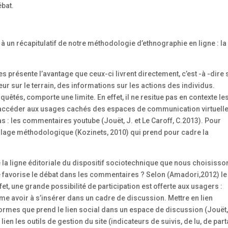
ébat.
à un récapitulatif de notre méthodologie d’ethnographie en ligne : la
résente l’avantage que ceux-ci livrent directement, c’est -à -dire
r sur le terrain, des informations sur les actions des individus.
quêtés, comporte une limite. En effet, il ne resitue pas en contexte le
as accéder aux usages cachés des espaces de communication virtuelle
s : les commentaires youtube (Jouët, J. et Le Caroff, C.2013). Pour
olage méthodologique (Kozinets, 2010) qui prend pour cadre la
la ligne éditoriale du dispositif sociotechnique que nous choisisso
 favorise le débat dans les commentaires ? Selon (Amadori,2012) le 
t, une grande possibilité de participation est offerte aux usagers :
ême avoir à s’insérer dans un cadre de discussion. Mettre en lien
formes que prend le lien social dans un espace de discussion (Jouët, 
lien les outils de gestion du site (indicateurs de suivis, de lu, de par