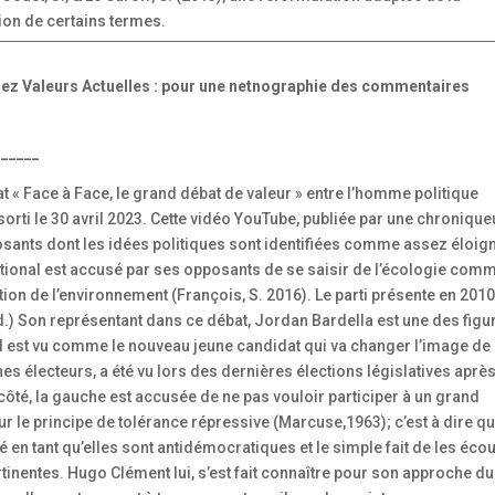
tion de certains termes.
chez Valeurs Actuelles : pour une netnographie des commentaires
______
« Face à Face, le grand débat de valeur » entre l’homme politique
orti le 30 avril 2023. Cette vidéo YouTube, publiée par une chroniqu
sants dont les idées politiques sont identifiées comme assez éloig
ational est accusé par ses opposants de se saisir de l’écologie com
ction de l’environnement (François, S. 2016). Le parti présente en 201
) Son représentant dans ce débat, Jordan Bardella est une des figu
 Il est vu comme le nouveau jeune candidat qui va changer l’image de 
es électeurs, a été vu lors des dernières élections législatives aprè
 côté, la gauche est accusée de ne pas vouloir participer à un grand
 le principe de tolérance répressive (Marcuse,1963); c’est à dire qu
é en tant qu’elles sont antidémocratiques et le simple fait de les éco
inentes. Hugo Clément lui, s’est fait connaître pour son approche du