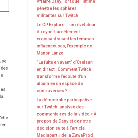
Affaire Dany: lorsque l’intime
pénètre les sphères
militantes sur Twitch
Le GP Explorer : un révélateur
du cyberharcèlement
croissant visant les femmes
influenceuses, l’exemple de
Manon Lanza
euse
“La fuite en avant” d’Orelsan
nées
en direct : Comment Twitch
me
transforme l’écoute d’un
0
album en un espace de
res
controverses ?
la
La démocratie participative
s
sur Twitch: analyse des
commentaires de la vidéo « À
’elle
propos de Dany et de notre
uter
décision suite à l’article
Mediapart » de la ZawaProd