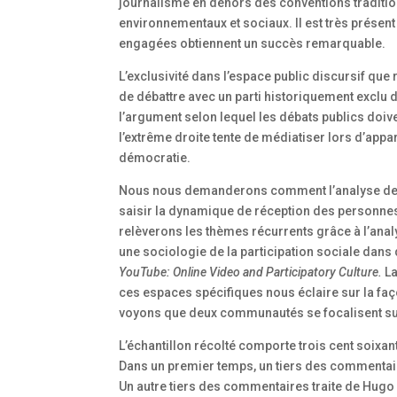
journalisme en dehors des conventions tradition
environnementaux et sociaux. Il est très présen
engagées obtiennent un succès remarquable.
L’exclusivité dans l’espace public discursif que
de débattre avec un parti historiquement exclu
l’argument selon lequel les débats publics doiv
l’extrême droite tente de médiatiser lors d’app
démocratie.
Nous nous demanderons comment l’analyse des
saisir la dynamique de réception des personnes 
relèverons les thèmes récurrents grâce à l’anal
une sociologie de la participation sociale dan
YouTube: Online Video and Participatory Culture.
La
ces espaces spécifiques nous éclaire sur la fa
voyons que deux communautés se focalisent sur l
L’échantillon récolté comporte trois cent soix
Dans un premier temps, un tiers des commentaire
Un autre tiers des commentaires traite de Hugo 