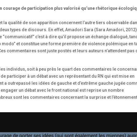
courage de participation plus valorisé qu’une rhétorique écologi
la qualité de son apparition concernent l’autre tiers observable da
deux types de discours. En effet, Amadori Sara (Sara Amadori, 2012
 “communicatif” c’est à dire qu’il propose un échange dialogué, tan
o modo” et constitue une forme première de violence polémique en t
. Ces commentaires sont juste postés et leurs auteurs n’attendent pas 
des individus, soit à peu près le quart des commentaires le concerna
 de participer à un débat avec un représentant du RN qui est mise en
ément a outrepassé les idées de gauche et d’extrême gauche jugée co
engager un débat avec le front national est reprise un nombre
mbreux sont les commentaires concernant la surprise et l’étonnemen