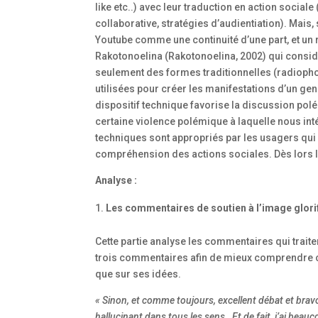
like etc..) avec leur traduction en action social
collaborative, stratégies d’audientiation). Mai
Youtube comme une continuité d’une part, et un r
Rakotonoelina (Rakotonoelina, 2002) qui considè
seulement des formes traditionnelles (radiopho
utilisées pour créer les manifestations d’un gen
dispositif technique favorise la discussion pol
certaine violence polémique à laquelle nous int
techniques sont appropriés par les usagers qui n
compréhension des actions sociales. Dès lors l
Analyse :
Les commentaires de soutien à l’image glori
Cette partie analyse les commentaires qui trait
trois commentaires afin de mieux comprendre c
que sur ses idées.
« Sinon, et comme toujours, excellent débat et bravo
hallucinant dans tous les sens…Et de fait, j’ai beau