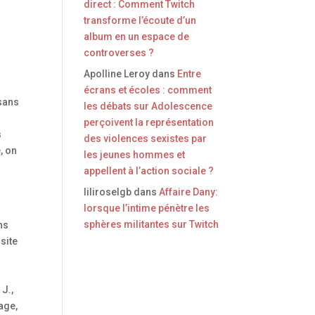
direct : Comment Twitch
transforme l’écoute d’un
album en un espace de
controverses ?
Apolline Leroy
dans
Entre
écrans et écoles : comment
 sans
les débats sur Adolescence
perçoivent la représentation
s
des violences sexistes par
, on
les jeunes hommes et
appellent à l’action sociale ?
liliroselgb
dans
Affaire Dany:
lorsque l’intime pénètre les
sphères militantes sur Twitch
ns
site
J.,
tage,