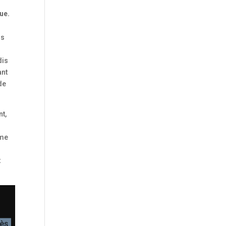
que.
ns
)
dis
ant
de
nt,
mme
t