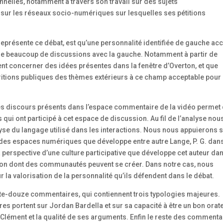
nelles, notamment à travers son travail sur des sujets
t sur les réseaux socio-numériques sur lesquelles ses pétitions
 représente ce débat, est qu’une personnalité identifiée de gauche ac
 de beaucoup de discussions avec la gauche. Notamment à partir de
ent concerner des idées présentes dans la fenêtre d’Overton, et que
aritions publiques des thèmes extérieurs à ce champ acceptable pour 
 discours présents dans l’espace commentaire de la vidéo permet
qui ont participé à cet espace de discussion. Au fil de l’analyse nou
yse du langage utilisé dans les interactions. Nous nous appuierons 
s des espaces numériques que développe entre autre Lange, P. G. dan
 perspective d’une culture participative que développe cet auteur da
çon dont des communautés peuvent se créer. Dans notre cas, nous
a valorisation de la personnalité qu’ils défendent dans le débat.
ante-douze commentaires, qui contiennent trois typologies majeures.
s portent sur Jordan Bardella et sur sa capacité à être un bon orate
Clément et la qualité de ses arguments. Enfin le reste des commenta