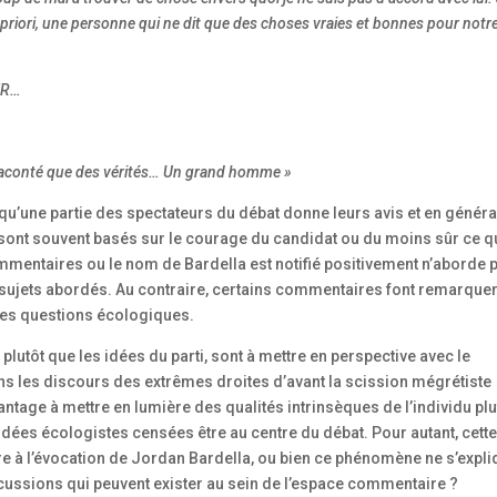
à priori, une personne qui ne dit que des choses vraies et bonnes pour notr
ER…
a raconté que des vérités… Un grand homme »
u’une partie des spectateurs du débat donne leurs avis et en généra
 sont souvent basés sur le courage du candidat ou du moins sûr ce qu
ommentaires ou le nom de Bardella est notifié positivement n’aborde 
 sujets abordés. Au contraire, certains commentaires font remarquer
les questions écologiques.
lutôt que les idées du parti, sont à mettre en perspective avec le
ns les discours des extrêmes droites d’avant la scission mégrétiste
antage à mettre en lumière des qualités intrinsèques de l’individu plu
idées écologistes censées être au centre du débat. Pour autant, cett
ère à l’évocation de Jordan Bardella, ou bien ce phénomène ne s’expl
iscussions qui peuvent exister au sein de l’espace commentaire ?