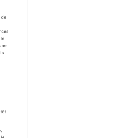
e de
urces
 le
 une
ils
tôt
»,
 Je