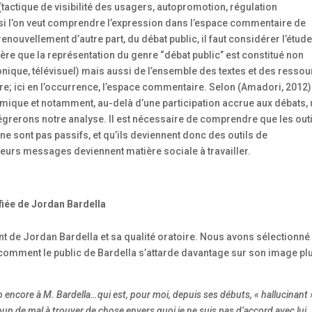
e (tactique de visibilité des usagers, autopromotion, régulation
s, si l’on veut comprendre l’expression dans l’espace commentaire de
enouvellement d’autre part, du débat public, il faut considérer l’étud
re que la représentation du genre “débat public” est constitué non
nique, télévisuel) mais aussi de l’ensemble des textes et des resso
re; ici en l’occurrence, l’espace commentaire. Selon (Amadori, 2012)
émique et notamment, au-delà d’une participation accrue aux débats,
égrerons notre analyse. Il est nécessaire de comprendre que les out
e sont pas passifs, et qu’ils deviennent donc des outils de
eurs messages deviennent matière sociale à travailler.
fiée de Jordan Bardella
ent de Jordan Bardella et sa qualité oratoire. Nous avons sélectionné
omment le public de Bardella s’attarde davantage sur son image plu
 encore à M. Bardella…qui est, pour moi, depuis ses débuts, « hallucinant 
coup de mal à trouver de chose envers quoi je ne suis pas d’accord avec lui.