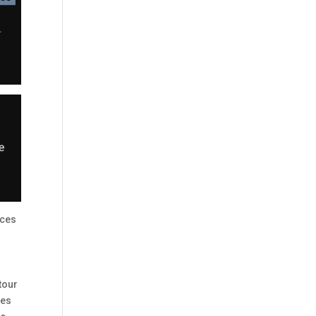
 ces
tour
des