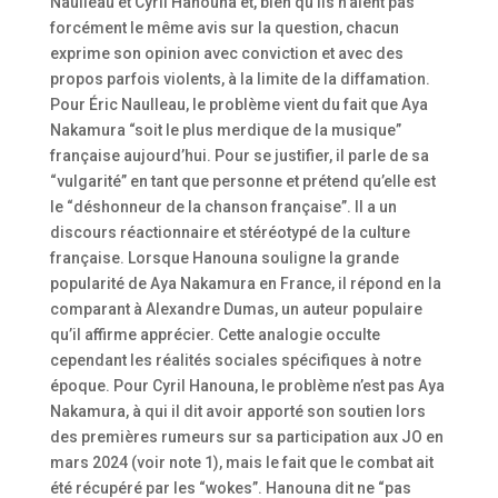
Naulleau et Cyril Hanouna et, bien qu’ils n’aient pas
forcément le même avis sur la question, chacun
exprime son opinion avec conviction et avec des
propos parfois violents, à la limite de la diffamation.
Pour Éric Naulleau, le problème vient du fait que Aya
Nakamura “soit le plus merdique de la musique”
française aujourd’hui. Pour se justifier, il parle de sa
“vulgarité” en tant que personne et prétend qu’elle est
le “déshonneur de la chanson française”. Il a un
discours réactionnaire et stéréotypé de la culture
française. Lorsque Hanouna souligne la grande
popularité de Aya Nakamura en France, il répond en la
comparant à Alexandre Dumas, un auteur populaire
qu’il affirme apprécier. Cette analogie occulte
cependant les réalités sociales spécifiques à notre
époque. Pour Cyril Hanouna, le problème n’est pas Aya
Nakamura, à qui il dit avoir apporté son soutien lors
des premières rumeurs sur sa participation aux JO en
mars 2024 (voir note 1), mais le fait que le combat ait
été récupéré par les “wokes”. Hanouna dit ne “pas