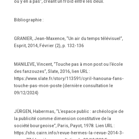
où y en a pas”, créant un froid entre les deux.
Bibliographie :
GRANIER, Jean-Maxence, “Un air du temps télévisuel”,
Esprit, 2014, Février (2), p. 132-136
MANILEVE, Vincent, “Touche pas à mon post ou l’école
des fanzouzes”, Slate, 2016, lien URL :
https://www.slate.fr/story/113591/cyril-hanouna-fans-
touche-pas-mon-poste (dernière consultation le
09/12/2024)
JÜRGEN, Habermas, “L’espace public : archéologie de
la publicité comme dimension constitutive de la
société bourgeoise”, Paris, Payot, 1978. Lien URL :
https://shs.cairn.info/revue-hermes-la-revue-2014-3-