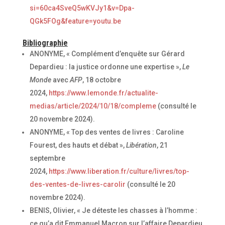
si=60ca4SveQ5wKVJy1&v=Dpa-
QGk5FOg&feature=youtu.be
Bibliographie
ANONYME, « Complément d’enquête sur Gérard
Depardieu : la justice ordonne une expertise »,
Le
Monde
avec
AFP
, 18 octobre
2024,
https://www.lemonde.fr/actualite-
medias/article/2024/10/18/compleme
(consulté le
20 novembre 2024).
ANONYME, « Top des ventes de livres : Caroline
Fourest, des hauts et débat »,
Libération
, 21
septembre
2024,
https://www.liberation.fr/culture/livres/top-
des-ventes-de-livres-carolir
(consulté le 20
novembre 2024).
BENIS, Olivier, « Je déteste les chasses à l’homme :
ce qu’a dit Emmanuel Macron sur l’affaire Depardieu