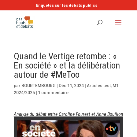
Enquêtes sur les débats publics
Quand le Vertige retombe : «
En société » et la délibération
autour de #MeToo
par
BOURTEMBOURG
|
Déc 11, 2024
|
Articles test
,
M1
2024/2025
|
1 commentaire
Analyse du débat entre Caroline Fourest et Anne Bouillon