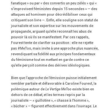
fanatique » ou par « des convertis un peu zélés » qui «
s’improvisent féministes depuis 15 secondes » — des
attaques ad hominem pour décrédibiliser ceux qui
critiquent son livre —. Enfin, elle souligne son statut de
journaliste et son expertise sur les mouvements de
propagande, arguant qu’elle reconnaît les abus de
pouvoir là où ils se manifestent. Par ces rappels,
Fourest tente de clarifier sa position : elle ne rejette
pas #MeToo, mais invite à une approche plus nuancée,
revendiquant sa fidélité aux principes fondamentaux
du féminisme tout en mettant en garde contre ce
qu’elle perçoit comme des dérives idéologiques.
Bien que l’approche de l’émission puisse initialement
sembler partiale et défavorable à Caroline Fourest, la
polémique autour de
Le Vertige MeToo
existe bien en
dehors de ce débat, et les termes repris par la
journaliste — « guillotine », « chasse à l’homme »,
« bûcher » — figurent effectivement dans l’ouvrage. Le